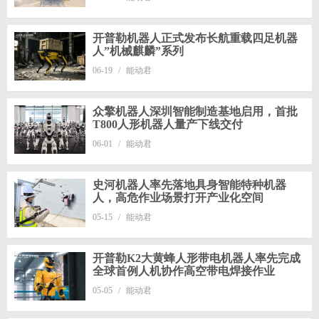
开普勒机器人正式发布长航重载四足机器
人”机械麒麟”系列
06-19
/
能动君
众擎机器人深圳智能制造基地启用，首批
T800人形机器人量产下线交付
06-01
/
能动君
史河机器人率先落地具身智能特种机器
人，高危作业场景打开产业化空间
05-15
/
能动君
开普勒K2大黄蜂人形带电机器人率先完成
全球首例人机协作高空带电焊接作业
05-05
/
能动君