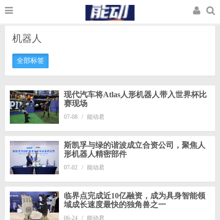
机器人
全部标签
现代汽车将Atlas人形机器人带入世界杯比
赛现场
07-08
/
能动君
斯凯孚与绿的谐波成立合资公司，聚焦人
形机器人精密部件
07-02
/
能动君
临界点完成近10亿融资，成为具身智能领
域成长速度最快的独角兽之一
06-24
/
能动君