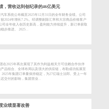
业绩，营收达到创纪录的46亿美元
)耐世特汽车系统公布截至2025年12月31日的全年财务业绩。公司
，较2024年增长7.2%。经调整剔除汇率和大宗商品价格客户
示，公司全年收入创历史新高，盈利能力持续提升，新订单获取
进。 2025...
) 布勒集团在2025年再次展现了其作为利益相关方可信赖合作伙伴
的产品组合、全球布局以及强大的供应链，布勒成功拓展至
2025年集团订单量保持稳定，为27亿瑞士法郎。受上一年
交付的影响，集团营业...
季度业绩显著改善