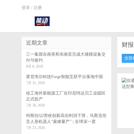
登录
/
注册
近期文章
财报
三一集团在南美和东南亚完成大规模设备交
全部
付与签约
8月 6, 2026
霍尼韦尔科技Forge智能互联平台落地中国
7月 31, 2026
徐工海外新能源工厂在印尼纬达贝工业园区
正式投产
7月 30, 2026
特斯拉Q2营收创新高但利润下滑，马斯克坦
言人形机器人“最难量产” | 全球深一度
7月 23, 2026