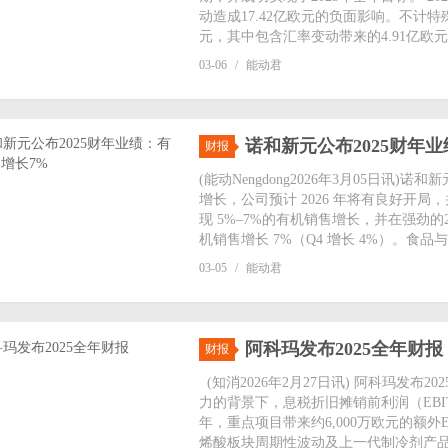
动造成17.42亿欧元的负面影响。不计特
元，其中包含汇率变动带来的4.91亿欧元
03-06
/
能动君
诺和新元公布2025财年
财报
(能动Nengdong2026年3月05日讯)
增长，公司预计 2026 年将有良好开
现 5%–7%的有机销售增长，并在强劲的2
机销售增长 7%（Q4 增长 4%）。食品与健
03-05
/
能动君
阿科玛发布2025全年财报
财报
(知消2026年2月27日讯) 阿科玛发
力的背景下，息税折旧摊销前利润（EBITDA
年，重点项目带来约6,000万欧元的额外
烯酸板块周期性波动及上一代制冷剂产品规