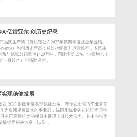
500亿雷亚尔 创历史纪录
 全球大型商品浆生产商书赞桉诺公布2025年第四季度及全年业绩。
revenue）均创历史新高；通过持续提升运营效率，木浆生
木浆与纸张总销量达1420万吨，同比增长15%。业绩增长主
年7月投产）的强劲运营...
年度实现稳健发展
)慧鱼集团在 2025 财政年度实现稳健发展。即使在出售汽车业务部
元。作为集团规模最大的事业部，锚固系统业务在按汇率调整
在多个具有国际影响力的项目中展现了其技术实力。其中包括为
供幕墙锚固解决方案，以及...