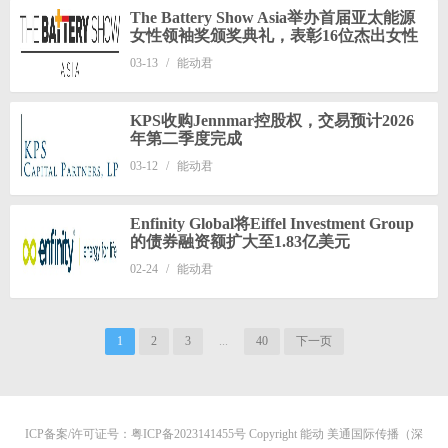
The Battery Show Asia举办首届亚太能源
女性领袖奖颁奖典礼，表彰16位杰出女性
03-13
/
能动君
KPS收购Jennmar控股权，交易预计2026
年第二季度完成
03-12
/
能动君
Enfinity Global将Eiffel Investment Group
的债券融资额扩大至1.83亿美元
02-24
/
能动君
1
2
3
...
40
下一页
ICP备案/许可证号：
粤ICP备2023141455号
Copyright 能动 美通国际传播（深