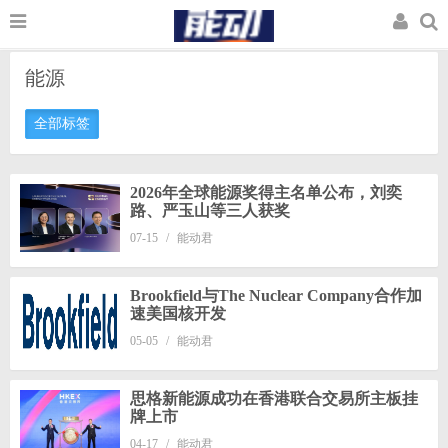
能源
全部标签
2026年全球能源奖得主名单公布，刘奕
路、严玉山等三人获奖
07-15
/
能动君
Brookfield与The Nuclear Company合作加
速美国核开发
05-05
/
能动君
思格新能源成功在香港联合交易所主板挂
牌上市
04-17
/
能动君