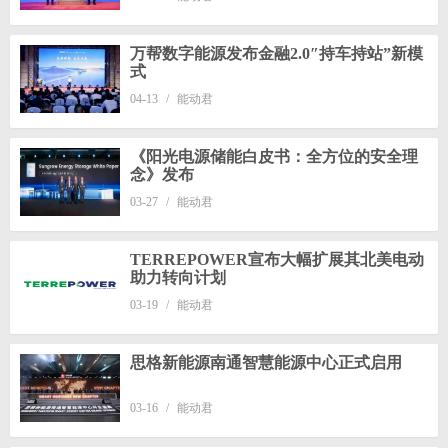
万帮数字能源发布金融2.0″持车持站”新模
式
04-13
/
能动君
《阳光电源储能白皮书：全方位的安全理
念》发布
03-27
/
能动君
TERREPOWER宣布大幅扩展其北美电动
助力转向计划
03-19
/
能动君
思格新能源南通智慧能源中心正式启用
03-16
/
能动君