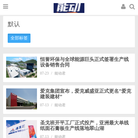
默认
全部标签
恒誉环保与全球能源巨头正式签署生产线
设备销售合同
07-23
/
能动君
爱克集团宣布，爱克威盛亚正式更名”爱克
建装建材”
07-13
/
能动君
圣戈班开平工厂正式投产，亚洲最大单线
纸面石膏板生产线落地翠山湖
07-13
/
能动君