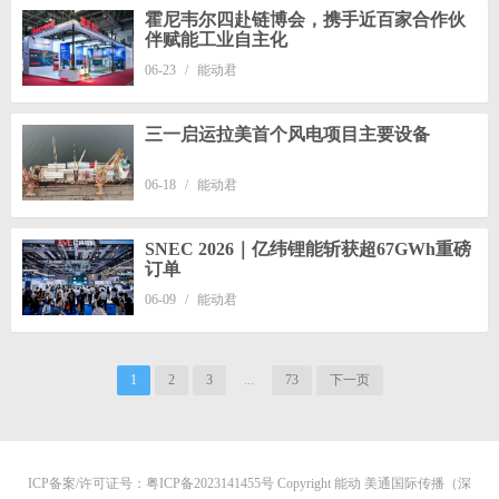
霍尼韦尔四赴链博会，携手近百家合作伙
伴赋能工业自主化
06-23
/
能动君
三一启运拉美首个风电项目主要设备
06-18
/
能动君
SNEC 2026｜亿纬锂能斩获超67GWh重磅
订单
06-09
/
能动君
1
2
3
...
73
下一页
ICP备案/许可证号：
粤ICP备2023141455号
Copyright 能动 美通国际传播（深