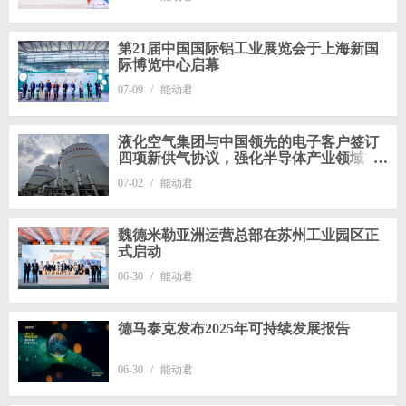
第21届中国国际铝工业展览会于上海新国
际博览中心启幕
07-09
/
能动君
液化空气集团与中国领先的电子客户签订
四项新供气协议，强化半导体产业领域布
局
07-02
/
能动君
魏德米勒亚洲运营总部在苏州工业园区正
式启动
06-30
/
能动君
德马泰克发布2025年可持续发展报告
06-30
/
能动君