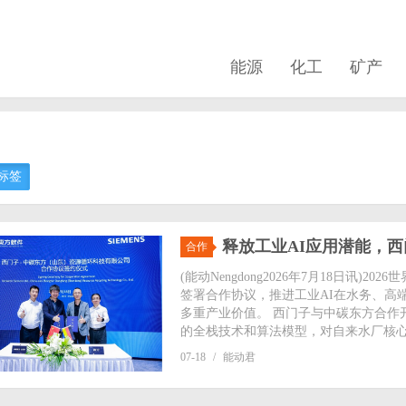
能源
化工
矿产
标签
释放工业AI应用潜能，
合作
(能动Nengdong2026年7月18日讯)2
签署合作协议，推进工业AI在水务、高
多重产业价值。 西门子与中碳东方合作
的全栈技术和算法模型，对自来水厂核心
07-18
/
能动君