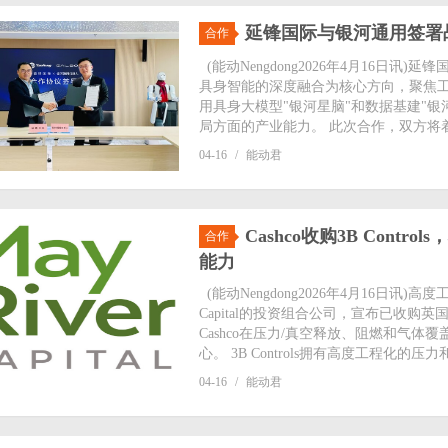
延锋国际与银河通用签署
合作
(能动Nengdong2026年4月16日
具身智能的深度融合为核心方向，聚焦
用具身大模型"银河星脑"和数据基建"
局方面的产业能力。 此次合作，双方将着
04-16
/
能动君
Cashco收购3B Con
合作
能力
(能动Nengdong2026年4月16日讯)高
Capital的投资组合公司，宣布已收购英国
Cashco在压力/真空释放、阻燃和气
心。 3B Controls拥有高度工程化的压力
04-16
/
能动君