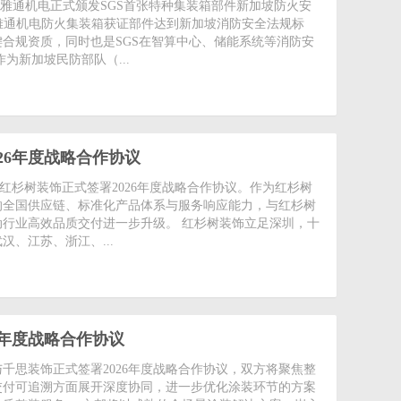
)SGS为雅通机电正式颁发SGS首张特种集装箱部件新加坡防火安
着雅通机电防火集装箱获证部件达到新加坡消防安全法规标
合规资质，同时也是SGS在智算中心、储能系统等消防安
为新加坡民防部队（...
26年度战略合作协议
 立邦与红杉树装饰正式签署2026年度战略合作协议。作为红杉树
的全国供应链、标准化产品体系与服务响应能力，与红杉树
行业高效品质交付进一步升级。 红杉树装饰立足深圳，十
、江苏、浙江、...
6年度战略合作协议
) 立邦与千思装饰正式签署2026年度战略合作协议，双方将聚焦整
交付可追溯方面展开深度协同，进一步优化涂装环节的方案