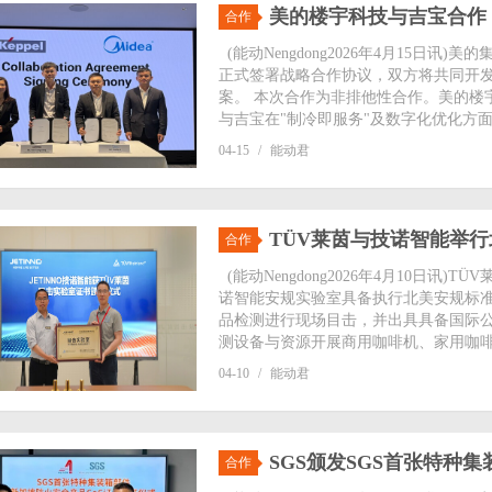
美的楼宇科技与吉宝合作
合作
(能动Nengdong2026年4月15日
正式签署战略合作协议，双方将共同开发
案。 本次合作为非排他性合作。美的楼
与吉宝在"制冷即服务"及数字化优化方面
04-15
/
能动君
TÜV莱茵与技诺智能举
合作
(能动Nengdong2026年4月10日
诺智能安规实验室具备执行北美安规标准
品检测进行现场目击，并出具具备国际公
测设备与资源开展商用咖啡机、家用咖啡机
04-10
/
能动君
SGS颁发SGS首张特种
合作