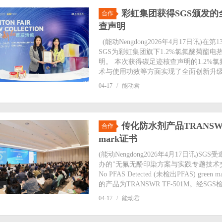
彩虹集团获得SGS颁发
合作
查声明
(能动Nengdong2026年4月17日
SGS为彩虹集团旗下1.2%氯氟醚菊酯
明。 本次获得碳足迹核查声明的1.2
术与使用功效等方面实现了全面创新升级，
04-17
/
能动君
传化防水剂产品TRANSWR TF-
合作
mark证书
(能动Nengdong2026年4月17日
办的"无氟无酚印染方案与实践专题技术交
No PFAS Detected (未检出PFAS) green
的产品为TRANSWR TF-501M。经SG
04-17
/
能动君