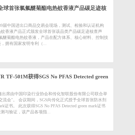
的全球首张氯氟醚菊酯电热蚊香液产品碳足迹核
讯)在第139届中国进出口商品交易会现场，测试、检验和认证机构
电热蚊香液产品正式颁发全球首张该品类产品碳足迹核查声
%氯氟醚菊酯电热蚊香液，产品在配方体系、核心材料、控制技
拥有国家发明专利（...
501M获得SGS No PFAS Detected green
讯)SGS受邀出席由中国印染行业协会和传化智联股份有限公司联合举
流会"。 会议期间，SGS向传化正式授予全球首张防水剂
 mark证书。 此次获得SGS No PFAS Detected green mark证书
S检测与验证，该产品各项指...