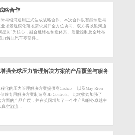
战略合作
讯)延锋国际与银河通用正式达成战略合作。本次合作以智能制造与
工业场景规模化落地需求展开全方位协同。双方将以银河通
银河星坊"为核心，融合延锋在制造体系、质量控制及全球布
力解决汽车零部件...
trols，增强全球压力管理解决方案的产品覆盖与服务
度工程化的压力管理解决方案提供商Cashco ，以及May River
储罐专用解决方案制造商3B Controls。 此次收购加强了
体覆盖方面的产品广度，并在英国增加了一个生产和服务卓越中
和真空溢流...