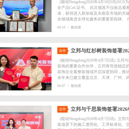
(能动Nengdong2026年4月10日讯
全产品CoC证书。 此次颁发不仅标志
准，获得进入新加坡及东南亚市场的关键
全领域推进全球化服务的重要里程碑。 作
04-10
/
能动君
立邦与红杉树装饰签署20
合作
(能动Nengdong2026年4月7日讯)
装饰的重要合作伙伴，立邦将凭借稳定
装饰在全案整装领域开启深度协同，推动
余年来已建立覆盖北京、天津、广州、武汉
04-07
/
能动君
立邦与千思装饰签署202
合作
(能动Nengdong2026年4月7日讯
装场景下的施工透明化、工序标准化、