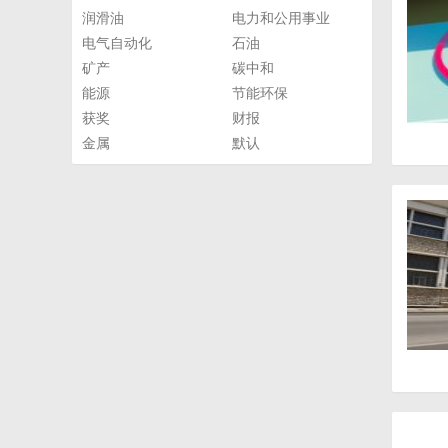
润滑油
电力和公用事业
电气自动化
石油
矿产
碳中和
能源
节能环保
获奖
财报
金属
默认