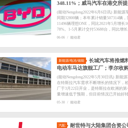
348.11%；威马汽车在港交所
(能动Nengdong2022年6月6日讯) 
同期32800辆；本年累计销量507314辆
11496辆理想ONE，同比2021年5月增长
78%。1-5月累计交付53688台，同比增长1
06-06
/
能动君
长城汽车将推燃
新能源/电池/储能
电动车马达旗舰工厂；李尔收购领
(能动Nengdong2022年5月30日讯)
在特斯拉汽车需求不断增长的情况下，
厂于3月22日开业，是特斯拉在欧洲的
量增速低于预期，但目前情况已开始好转。
05-30
/
能动君
耐世特与大陆集团合资公司
汽配