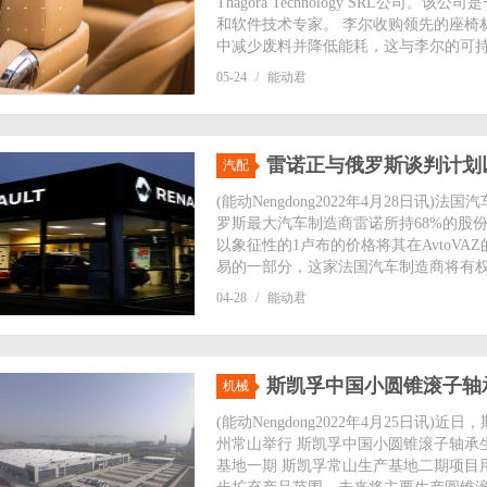
Thagora Technology SRL
和软件技术专家。 李尔收购领先的座椅材料专
中减少废料并降低能耗，这与李尔的可持续
05-24
/
能动君
雷诺正与俄罗斯谈判计划
汽配
(能动Nengdong2022年4月28日讯)
罗斯最大汽车制造商雷诺所持68%的股
以象征性的1卢布的价格将其在AvtoV
易的一部分，这家法国汽车制造商将有权
04-28
/
能动君
斯凯孚中国小圆锥滚子轴
机械
(能动Nengdong2022年4月25日
州常山举行 斯凯孚中国小圆锥滚子轴承
基地一期 斯凯孚常山生产基地二期项目