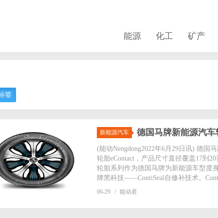
能源
化工
矿产
标签
德国马牌新能源汽车轮胎
新能源汽车
(能动Nengdong2022年6月29日讯
轮胎eContact，产品尺寸直径覆盖17到2
轮胎系列作为德国马牌为新能源车型度
牌黑科技——ContiSeal自修补技术。Cont
06-29
/
能动君