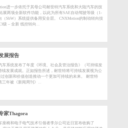
)CNXMotion进一步依托于其母公司耐世特汽车系统和大陆汽车的技
拓展两项全新软件功能，以此为所有SAE自动驾驶等级（1-
（SbW）系统提供备用安全层。 CNXMotion的制动转向技
 – 全新 线控转向...
续发展报告
讯)耐世特汽车系统发布了年度《环境、社会及管治报告》（可持续发
的可持续发展成就。正如报告所述，耐世特将可持续发展视为公
过创新和价值创造推动一个更加可持续的未来。 耐世特
第三年被《新闻周刊》...
Thagora
讯)全球汽车座椅和电子电气技术引领者李尔公司近日宣布收购了