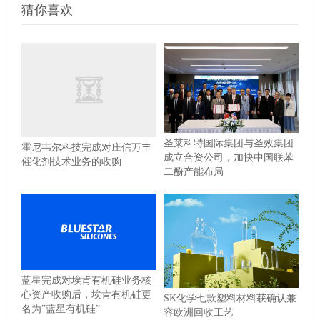
猜你喜欢
圣莱科特国际集团与圣效集团
霍尼韦尔科技完成对庄信万丰
成立合资公司，加快中国联苯
催化剂技术业务的收购
二酚产能布局
蓝星完成对埃肯有机硅业务核
心资产收购后，埃肯有机硅更
SK化学七款塑料材料获确认兼
名为”蓝星有机硅”
容欧洲回收工艺