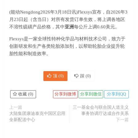
(能动Nengdong2026年3月18日讯)Flexsys宣布，自2026年3
月23日起（含当日）对所有发货订单生效，将上调各地区
不溶性硫磺产品价格，其中
亚洲
每公斤上调0.60美元。
Flexsys是一家全球性特种化学品与材料技术公司，致力于
创新研发和生产各类轮胎添加剂，以帮助轮胎企业提升轮
胎性能和制造效率。
顶 (
0
)
踩 (
0
)
收藏 (
0
)
分享到微博
分享到微信
分享到QQ
上一篇
三一基金会与联合国人道主义
大陆集团康迪泰克中国区启用
事务协调厅达成合作关系
全新配送中心
下一篇