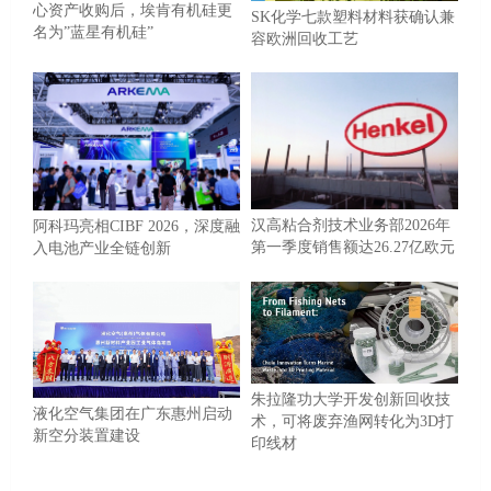
心资产收购后，埃肯有机硅更
SK化学七款塑料材料获确认兼
名为”蓝星有机硅”
容欧洲回收工艺
汉高粘合剂技术业务部2026年
阿科玛亮相CIBF 2026，深度融
第一季度销售额达26.27亿欧元
入电池产业全链创新
朱拉隆功大学开发创新回收技
液化空气集团在广东惠州启动
术，可将废弃渔网转化为3D打
新空分装置建设
印线材