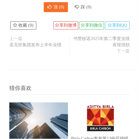
顶 (
0
)
踩 (
0
)
收藏 (
0
)
分享到微博
分享到微信
分享到QQ
上一篇
书赞桉诺2025年第二季度业绩
圣戈班集团发布上半年业绩
表现强劲
下一篇
猜你喜欢
Birla Carbon发布第13份可持续