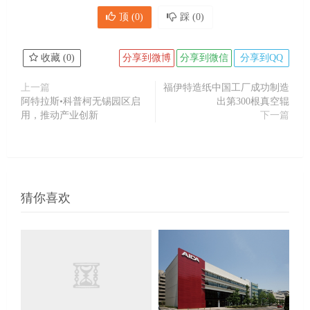
顶 (
0
)
踩 (
0
)
收藏 (
0
)
分享到微博
分享到微信
分享到QQ
上一篇
福伊特造纸中国工厂成功制造
阿特拉斯•科普柯无锡园区启
出第300根真空辊
用，推动产业创新
下一篇
猜你喜欢