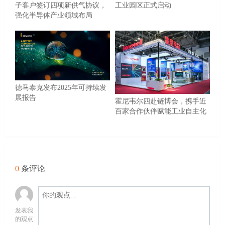
子客户签订四项新供气协议，
工业园区正式启动
强化半导体产业领域布局
德马泰克发布2025年可持续发
展报告
霍尼韦尔四赴链博会，携手近
百家合作伙伴赋能工业自主化
0
条评论
发表我
的观点