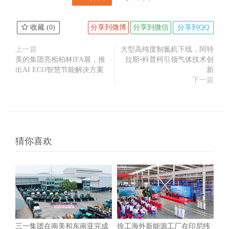
收藏 (
0
)
分享到微博
分享到微信
分享到QQ
上一篇
大型高纯度制氮机下线，阿特
美的集团亮相柏林IFA展，推
拉斯•科普柯引领气体技术创
出AI ECO智慧节能解决方案
新
下一篇
猜你喜欢
三一集团在南美和东南亚完成
徐工海外新能源工厂在印尼纬